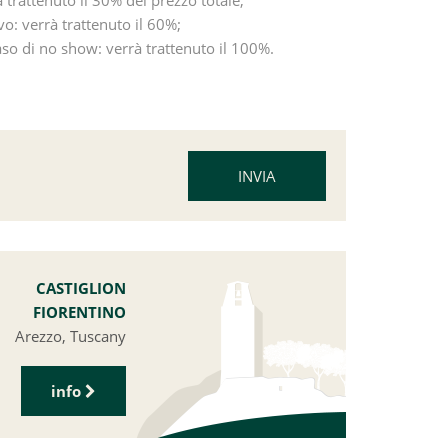
ivo: verrà trattenuto il 60%;
 caso di no show: verrà trattenuto il 100%.
CASTIGLION
FIORENTINO
Arezzo, Tuscany
info