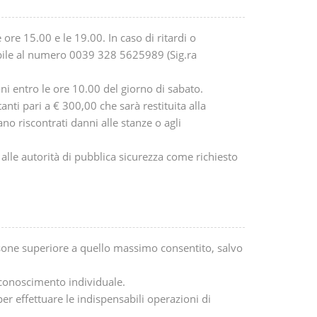
e ore 15.00 e le 19.00. In caso di ritardi o
bile al numero 0039 328 5625989 (Sig.ra
ni entro le ore 10.00 del giorno di sabato.
anti pari a € 300,00 che sarà restituita alla
o riscontrati danni alle stanze o agli
ti alle autorità di pubblica sicurezza come richiesto
sone superiore a quello massimo consentito, salvo
iconoscimento individuale.
a per effettuare le indispensabili operazioni di