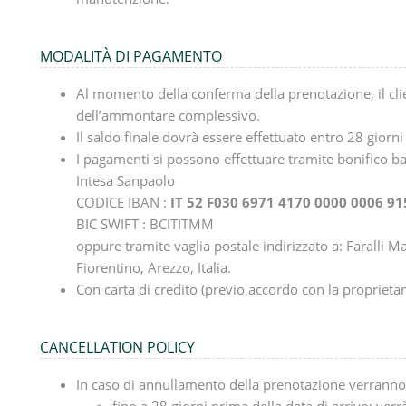
MODALITÀ DI PAGAMENTO
Al momento della conferma della prenotazione, il cli
dell’ammontare complessivo.
Il saldo finale dovrà essere effettuato entro 28 giorni 
I pagamenti si possono effettuare tramite bonifico b
Intesa Sanpaolo
CODICE IBAN :
IT 52 F030 6971 4170 0000 0006 91
BIC SWIFT : BCITITMM
oppure tramite vaglia postale indirizzato a: Faralli 
Fiorentino, Arezzo, Italia.
Con carta di credito (previo accordo con la proprietar
CANCELLATION POLICY
In caso di annullamento della prenotazione verranno 
fino a 28 giorni prima della data di arrivo: verr