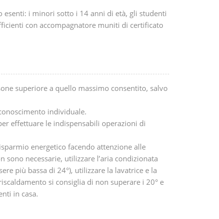
esenti: i minori sotto i 14 anni di età, gli studenti
fficienti con accompagnatore muniti di certificato
sone superiore a quello massimo consentito, salvo
iconoscimento individuale.
a per effettuare le indispensabili operazioni di
 risparmio energetico facendo attenzione alle
 sono necessarie, utilizzare l’aria condizionata
re più bassa di 24°), utilizzare la lavatrice e la
l riscaldamento si consiglia di non superare i 20° e
nti in casa.