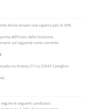
ente dovrà versare una caparra pari al 30%
prima dell’inizio della locazione.
ancario sul seguente conto corrente:
5
Manuela via Aretina 211/a 52043 Castiglion
ia).
seguite le seguenti condizioni:
à trattenuto il 30% del prezzo totale;