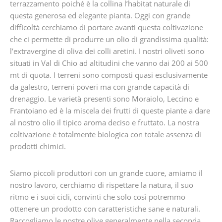
terrazzamento poiché è la collina l’habitat naturale di
questa generosa ed elegante pianta. Oggi con grande
difficoltà cerchiamo di portare avanti questa coltivazione
che ci permette di produrre un olio di grandissima qualità:
l’extravergine di oliva dei colli aretini. I nostri oliveti sono
situati in Val di Chio ad altitudini che vanno dai 200 ai 500
mt di quota. I terreni sono composti quasi esclusivamente
da galestro, terreni poveri ma con grande capacità di
drenaggio. Le varietà presenti sono Moraiolo, Leccino e
Frantoiano ed è la miscela dei frutti di queste piante a dare
al nostro olio il tipico aroma deciso e fruttato. La nostra
coltivazione è totalmente biologica con totale assenza di
prodotti chimici.
Siamo piccoli produttori con un grande cuore, amiamo il
nostro lavoro, cerchiamo di rispettare la natura, il suo
ritmo e i suoi cicli, convinti che solo così potremmo
ottenere un prodotto con caratteristiche sane e naturali.
Raccogliamo le nostre olive generalmente nella seconda